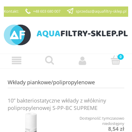
Kontakt:
+48 603 680 007
sprzedaz@aquafiltry-sklep.pl
Zarejestruj się
Zaloguj się
Wkłady piankowe/polipropylenowe
10” bakteriostatyczne wkłady z włókniny
polipropylenowej S-PP-BC SUPREME
Dostępność:
tymczasowo
niedostępny
8,54 zł