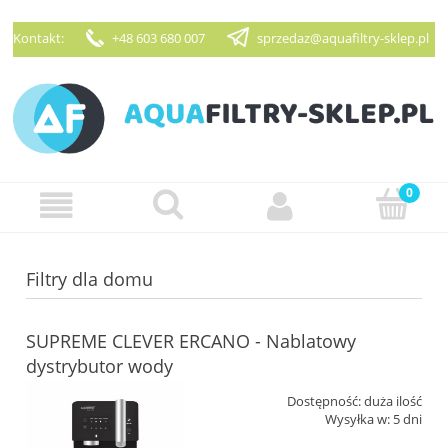
Kontakt:
+48 603 680 007
sprzedaz@aquafiltry-sklep.pl
Zarejestruj się
Zaloguj się
Filtry dla domu
SUPREME CLEVER ERCANO - Nablatowy
dystrybutor wody
Dostępność:
duża ilość
Wysyłka w:
5 dni