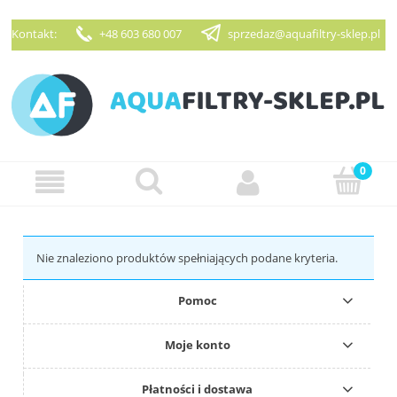
Kontakt:
+48 603 680 007
sprzedaz@aquafiltry-sklep.pl
Zarejestruj się
Zaloguj się
Nie znaleziono produktów spełniających podane kryteria.
Pomoc
Moje konto
Płatności i dostawa