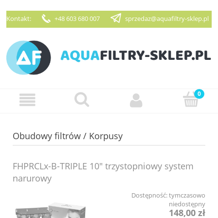
Kontakt:
+48 603 680 007
sprzedaz@aquafiltry-sklep.pl
Zarejestruj się
Zaloguj się
Obudowy filtrów / Korpusy
FHPRCLx-B-TRIPLE 10" trzystopniowy system
narurowy
Dostępność:
tymczasowo
niedostępny
148,00 zł