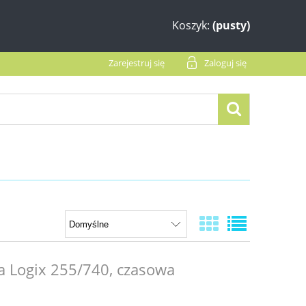
Koszyk:
(pusty)
Zarejestruj się
Zaloguj się
a Logix 255/740, czasowa