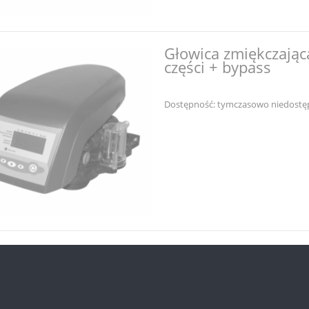
Głowica zmiękczając
części + bypass
Dostępność:
tymczasowo niedostę