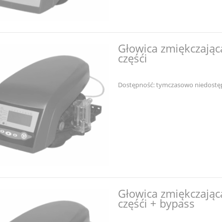
Głowica zmiękczając
częśći
Dostępność:
tymczasowo niedostę
Głowica zmiękczając
częśći + bypass