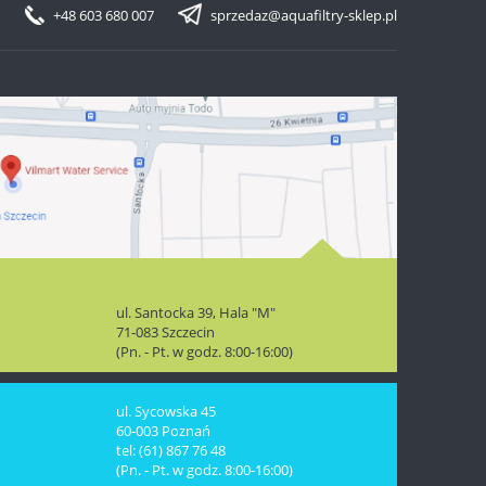
+48 603 680 007
sprzedaz@aquafiltry-sklep.pl
ul. Santocka 39, Hala "M"
71-083 Szczecin
(Pn. - Pt. w godz. 8:00-16:00)
ul. Sycowska 45
60-003 Poznań
tel: (61) 867 76 48
(Pn. - Pt. w godz. 8:00-16:00)