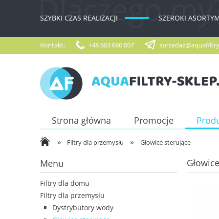
SZYBKI CZAS REALIZACJI
SZEROKI ASORTY
Kontakt:
+48 603 680 007
sprzedaz@aquafiltry
Strona główna
Promocje
Prod
»
»
Filtry dla przemysłu
Głowice sterujące
Głowice
Menu
Filtry dla domu
Filtry dla przemysłu
Dystrybutory wody