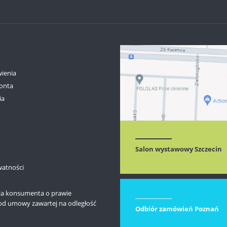
ienia
onta
ia
Salon wystawowy Szczecin
watności
la konsumenta o prawie
od umowy zawartej na odległość
Odbiór zamówień Poznań