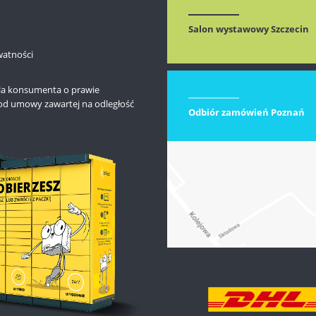
Salon wystawowy Szczecin
watności
la konsumenta o prawie
od umowy zawartej na odległość
Odbiór zamówień Poznań