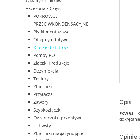
Wkłady do filtrów
Akcesoria / Części
POKROWCE
PRZECIWKONDENSACYJNE
Płytki montażowe
Obejmy odpływu
Klucze do filtrów
Pompy RO
Złączki i redukcje
Dezynfekcja
Testery
Zbiorniki
Przyłącza
Opis
Zawory
Szybkozłączki
FXWR3
– K
Ograniczniki przepływu
dokręcanie
Uchwyty
Zbiorniki magazynujące
Opinie 