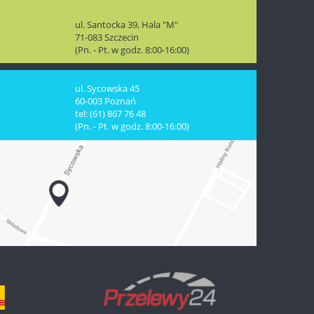
ul. Santocka 39, Hala "M"
71-083 Szczecin
(Pn. - Pt. w godz. 8:00-16:00)
ul. Sycowska 45
60-003 Poznań
tel: (61) 867 76 48
(Pn. - Pt. w godz. 8:00-16:00)