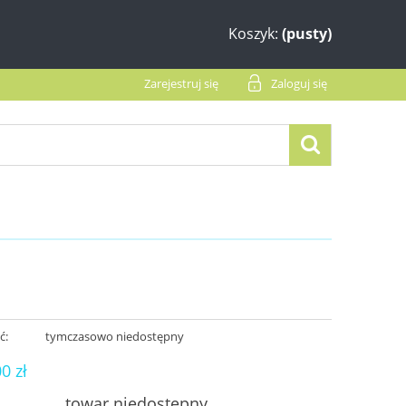
Koszyk:
(pusty)
Zarejestruj się
Zaloguj się
ć:
tymczasowo niedostępny
00 zł
towar niedostępny