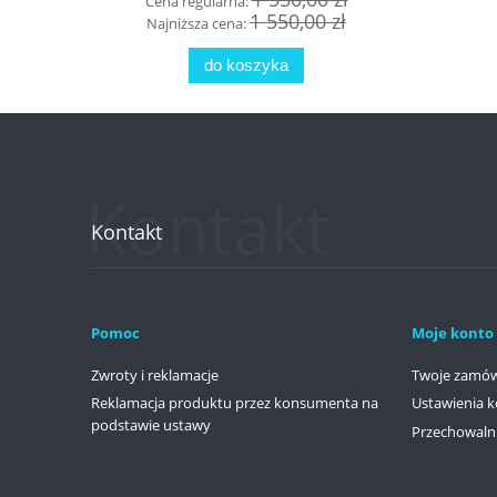
Cena regularna:
Cena
1 550,00 zł
Najniższa cena:
Najn
do koszyka
Kontakt
Pomoc
Moje konto
Zwroty i reklamacje
Twoje zamów
Reklamacja produktu przez konsumenta na
Ustawienia k
podstawie ustawy
Przechowaln