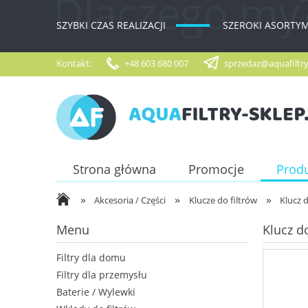
SZYBKI CZAS REALIZACJI
SZEROKI ASORTY
Kontakt:
+48 603 680 007
sprzedaz@aquafiltry
Strona główna
Promocje
Prod
»
»
»
Akcesoria / Części
Klucze do filtrów
Klucz 
Menu
Klucz d
Filtry dla domu
Filtry dla przemysłu
Baterie / Wylewki