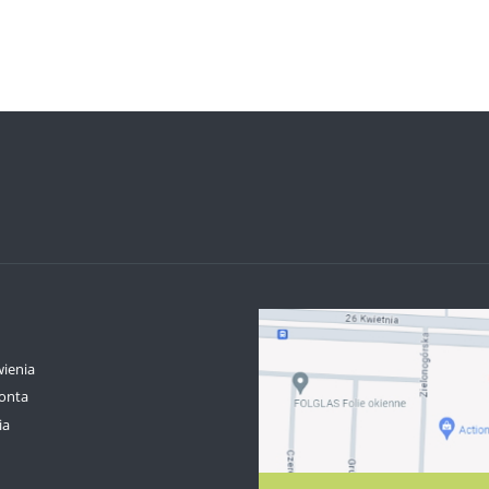
 regularna:
Cena regularna:
965,00 zł
925,00 zł
iższa cena:
Najniższa cena:
do koszyka
do koszyka
ienia
onta
ia