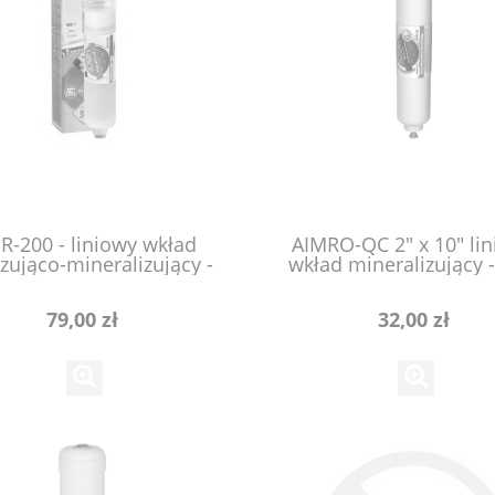
IR-200 - liniowy wkład
AIMRO-QC 2" x 10" li
izująco-mineralizujący -
wkład mineralizujący -
niża ORP wody oraz
QC.
podnosi pH wody
79,00 zł
32,00 zł