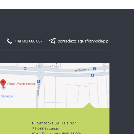
+48 603 680 007
sprzedaz@aquafiltry-sklep.pl
ul. Santocka 39, Hala "M"
71-083 Szczecin
(Pn. - Pt. w godz. 8:00-16:00)