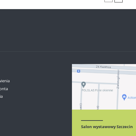
ienia
onta
ia
Salon wystawowy Szczecin