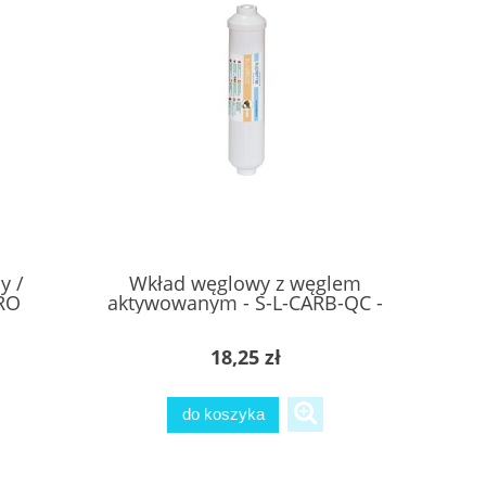
y /
Wkład węglowy z węglem
MRO
aktywowanym - S-L-CARB-QC -
SUPREME
18,25 zł
do koszyka