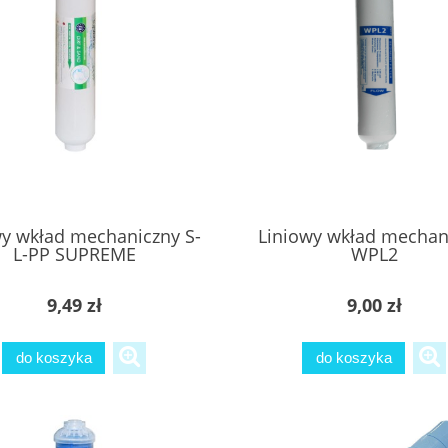
wy wkład mechaniczny S-
Liniowy wkład mechan
L-PP SUPREME
WPL2
9,49 zł
9,00 zł
do koszyka
do koszyka