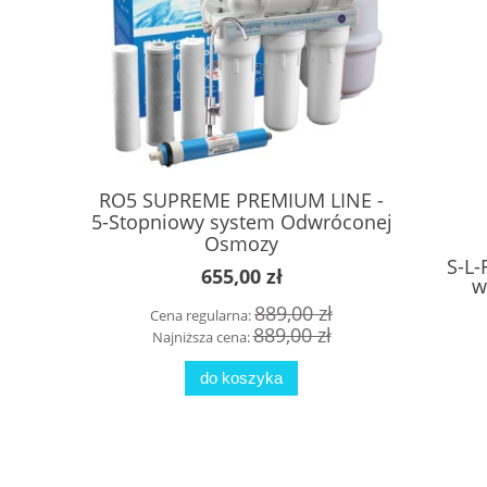
RO5 SUPREME PREMIUM LINE -
Bezz
5-Stopniowy system Odwróconej
Odwróc
Osmozy
S-L-
655,00 zł
w
889,00 zł
Cena regularna:
Cena 
889,00 zł
Najniższa cena:
Najni
do koszyka