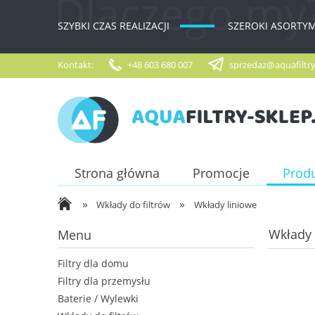
SZYBKI CZAS REALIZACJI
SZEROKI ASORTY
Kontakt:
+48 603 680 007
sprzedaz@aquafiltry
Strona główna
Promocje
Prod
»
»
Wkłady do filtrów
Wkłady liniowe
Wkłady 
Menu
Filtry dla domu
Filtry dla przemysłu
Baterie / Wylewki