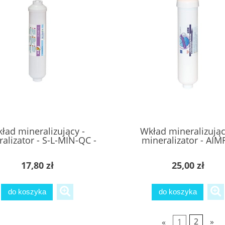
ład mineralizujący -
Wkład mineralizując
alizator - S-L-MIN-QC -
mineralizator - AI
SUPREME
17,80 zł
25,00 zł
do koszyka
do koszyka
«
1
2
»