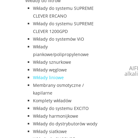
Wkłady do filtrów
Wkłady do systemu SUPREME
CLEVER ERCANO
Wkłady do systemu SUPREME
CLEVER 1200GPD
Wkłady do systemów ViO
Wkłady
piankowe/polipropylenowe
Wkłady sznurkowe
AIF
Wkłady węglowe
alkal
Wkłady liniowe
ob
Membrany osmotyczne /
kapilarne
Komplety wkładów
Wkłady do systemu EXCITO
Wkłady harmonijkowe
Wkłady do dystrybutorów wody
Wkłady siatkowe