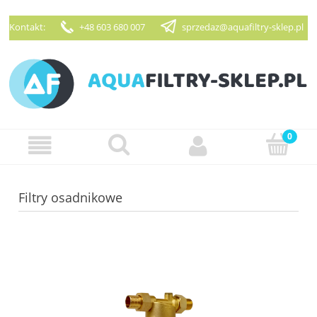
Kontakt:
+48 603 680 007
sprzedaz@aquafiltry-sklep.pl
Zarejestruj się
Zaloguj się
Filtry osadnikowe